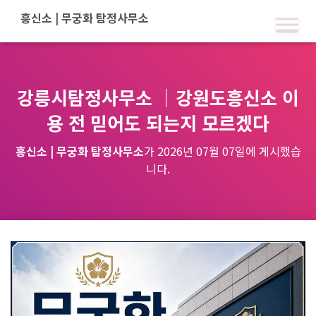
강릉시탐정사무소 ｜강원도흥신소 이
용 전 믿어도 되는지 모르겠다
흥신소 | 무궁화 탐정사무소
가
2026년 07월 07일
에 게시했습
니다.