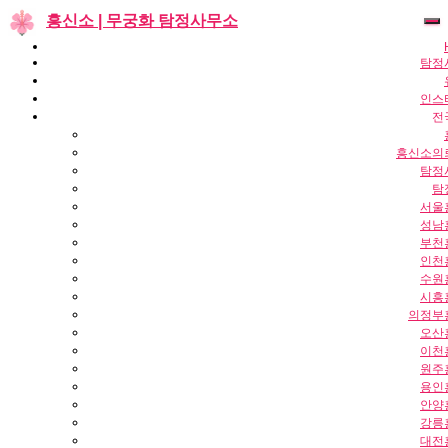
탐정
인스
전
흥신소의
탐정
탐
서울
성남
부천
인천
수원
시흥
의정부
오산
이천
원주
용인
안양
강릉
대전