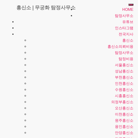
HOME
탐정사무소
방이동흥신소 탐정 신뢰 업체 비교해
유튜브
인스타그램
볼 때 살펴볼 점
전국지사
흥신소
흥신소 | 무궁화 탐정사무소
가
2026년 03월
흥신소의뢰비용
16일
2026년 03월 16일
에 게시했습니다.
탐정사무소
탐정비용
서울흥신소
성남흥신소
서울 송파 방이동흥신소 탐정사무소
와 같은 업종 선택에서
부천흥신소
중요한
신뢰업체
라는 표현은 단순한 평판이 아니라 여러 기
인천흥신소
준을 통해 판단되는 특성을 의미합니다. 이용을 고려하는 입
수원흥신소
장에서는 어떤 기준을 중심으로 판단이 이루어지는지 비교
시흥흥신소
의정부흥신소
해 보는 과정이 필요합니다.
풍납동, 거여동, 마천동, 오륜동
오산흥신소
등
서초
전지역에서 의뢰 진행 가능합니다
이천흥신소
원주흥신소
용인흥신소
Table of Contents
안양흥신소