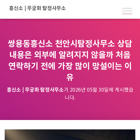
쌍용동흥신소 천안시탐정사무소 상담
내용은 외부에 알려지지 않을까 처음
연락하기 전에 가장 많이 망설이는 이
유
흥신소 | 무궁화 탐정사무소
가
2026년 05월 30일
에 게시했습
니다.