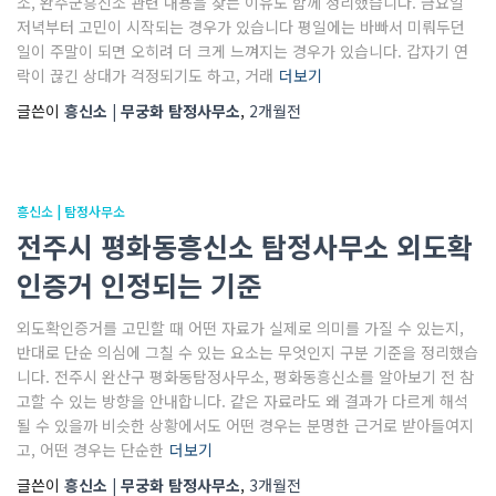
소, 완주군흥신소 관련 내용을 찾는 이유도 함께 정리했습니다. 금요일
저녁부터 고민이 시작되는 경우가 있습니다 평일에는 바빠서 미뤄두던
일이 주말이 되면 오히려 더 크게 느껴지는 경우가 있습니다. 갑자기 연
락이 끊긴 상대가 걱정되기도 하고, 거래
더보기
글쓴이
흥신소 | 무궁화 탐정사무소
,
2개월
전
흥신소 | 탐정사무소
전주시 평화동흥신소 탐정사무소 외도확
인증거 인정되는 기준
외도확인증거를 고민할 때 어떤 자료가 실제로 의미를 가질 수 있는지,
반대로 단순 의심에 그칠 수 있는 요소는 무엇인지 구분 기준을 정리했습
니다. 전주시 완산구 평화동탐정사무소, 평화동흥신소를 알아보기 전 참
고할 수 있는 방향을 안내합니다. 같은 자료라도 왜 결과가 다르게 해석
될 수 있을까 비슷한 상황에서도 어떤 경우는 분명한 근거로 받아들여지
고, 어떤 경우는 단순한
더보기
글쓴이
흥신소 | 무궁화 탐정사무소
,
3개월
전